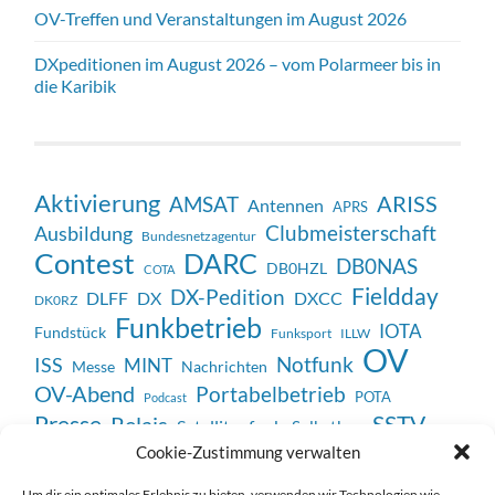
OV-Treffen und Veranstaltungen im August 2026
DXpeditionen im August 2026 – vom Polarmeer bis in
die Karibik
Aktivierung
ARISS
AMSAT
Antennen
APRS
Clubmeisterschaft
Ausbildung
Bundesnetzagentur
Contest
DARC
DB0NAS
DB0HZL
COTA
Fieldday
DX-Pedition
DX
DXCC
DLFF
DK0RZ
Funkbetrieb
IOTA
Fundstück
Funksport
ILLW
OV
Notfunk
ISS
MINT
Messe
Nachrichten
OV-Abend
Portabelbetrieb
POTA
Podcast
SSTV
Presse
Relais
Satellitenfunk
Selbstbau
Veranstaltung
Cookie-Zustimmung verwalten
Unterhaltung
Technik
Vortrag
WWFF
Weltmeisterschaft
Um dir ein optimales Erlebnis zu bieten, verwenden wir Technologien wie