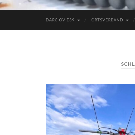
DARC OV E39
ORTSVERBAND
SCH