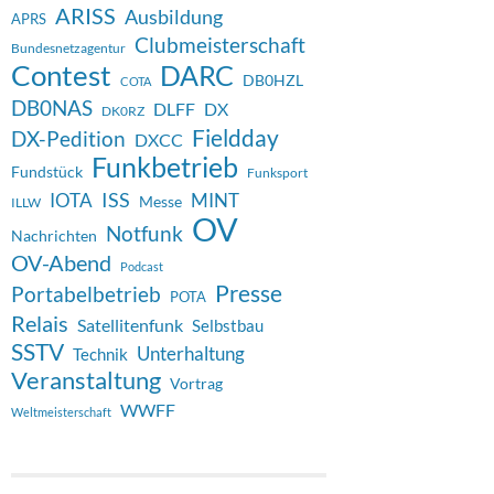
ARISS
Ausbildung
APRS
Clubmeisterschaft
Bundesnetzagentur
Contest
DARC
DB0HZL
COTA
DB0NAS
DX
DLFF
DK0RZ
Fieldday
DX-Pedition
DXCC
Funkbetrieb
Fundstück
Funksport
ISS
IOTA
MINT
Messe
ILLW
OV
Notfunk
Nachrichten
OV-Abend
Podcast
Presse
Portabelbetrieb
POTA
Relais
Satellitenfunk
Selbstbau
SSTV
Unterhaltung
Technik
Veranstaltung
Vortrag
WWFF
Weltmeisterschaft