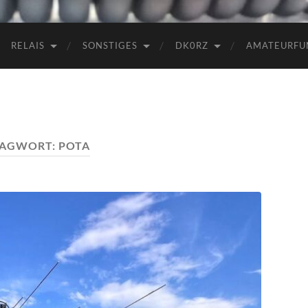
RELAIS
SONSTIGES
DK0RZ
AMATEURFU
LAGWORT:
POTA