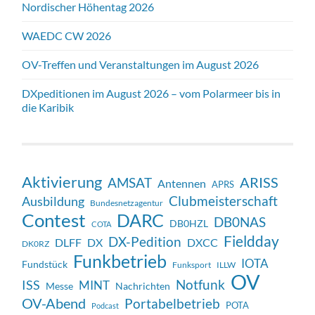
Nordischer Höhentag 2026
WAEDC CW 2026
OV-Treffen und Veranstaltungen im August 2026
DXpeditionen im August 2026 – vom Polarmeer bis in
die Karibik
Aktivierung
ARISS
AMSAT
Antennen
APRS
Clubmeisterschaft
Ausbildung
Bundesnetzagentur
Contest
DARC
DB0NAS
DB0HZL
COTA
Fieldday
DX-Pedition
DX
DXCC
DLFF
DK0RZ
Funkbetrieb
IOTA
Fundstück
Funksport
ILLW
OV
Notfunk
ISS
MINT
Messe
Nachrichten
OV-Abend
Portabelbetrieb
POTA
Podcast