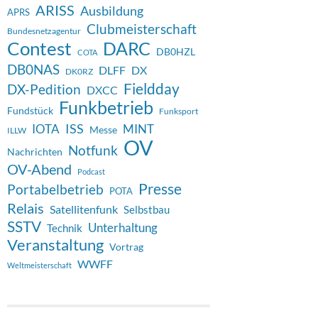
ARISS
Ausbildung
APRS
Clubmeisterschaft
Bundesnetzagentur
Contest
DARC
DB0HZL
COTA
DB0NAS
DX
DLFF
DK0RZ
Fieldday
DX-Pedition
DXCC
Funkbetrieb
Fundstück
Funksport
ISS
IOTA
MINT
Messe
ILLW
OV
Notfunk
Nachrichten
OV-Abend
Podcast
Presse
Portabelbetrieb
POTA
Relais
Satellitenfunk
Selbstbau
SSTV
Unterhaltung
Technik
Veranstaltung
Vortrag
WWFF
Weltmeisterschaft