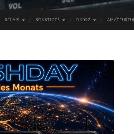
RELAIS
SONSTIGES
DK0RZ
AMATEURFU