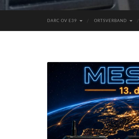
DARC OV E39
ORTSVERBAND