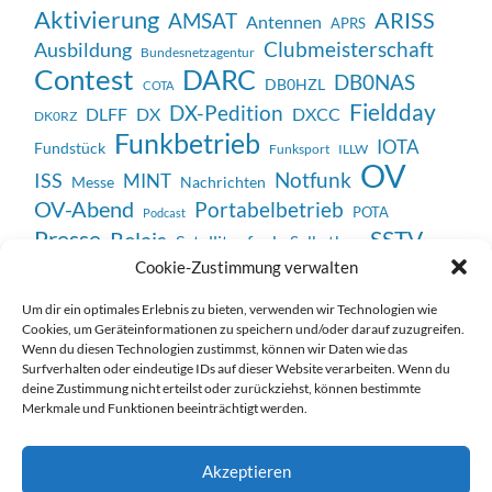
Aktivierung
ARISS
AMSAT
Antennen
APRS
Clubmeisterschaft
Ausbildung
Bundesnetzagentur
Contest
DARC
DB0NAS
DB0HZL
COTA
Fieldday
DX-Pedition
DX
DXCC
DLFF
DK0RZ
Funkbetrieb
IOTA
Fundstück
Funksport
ILLW
OV
Notfunk
ISS
MINT
Messe
Nachrichten
OV-Abend
Portabelbetrieb
POTA
Podcast
SSTV
Presse
Relais
Satellitenfunk
Selbstbau
Veranstaltung
Cookie-Zustimmung verwalten
Unterhaltung
Technik
Vortrag
WWFF
Weltmeisterschaft
Um dir ein optimales Erlebnis zu bieten, verwenden wir Technologien wie
Cookies, um Geräteinformationen zu speichern und/oder darauf zuzugreifen.
Wenn du diesen Technologien zustimmst, können wir Daten wie das
Surfverhalten oder eindeutige IDs auf dieser Website verarbeiten. Wenn du
deine Zustimmung nicht erteilst oder zurückziehst, können bestimmte
Merkmale und Funktionen beeinträchtigt werden.
Impressum / Datenschutzerklärung
Akzeptieren