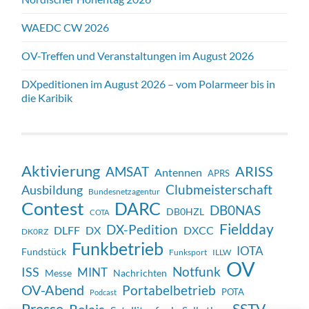
WAEDC CW 2026
OV-Treffen und Veranstaltungen im August 2026
DXpeditionen im August 2026 – vom Polarmeer bis in
die Karibik
Aktivierung
ARISS
AMSAT
Antennen
APRS
Clubmeisterschaft
Ausbildung
Bundesnetzagentur
Contest
DARC
DB0NAS
DB0HZL
COTA
Fieldday
DX-Pedition
DX
DXCC
DLFF
DK0RZ
Funkbetrieb
IOTA
Fundstück
Funksport
ILLW
OV
Notfunk
ISS
MINT
Messe
Nachrichten
OV-Abend
Portabelbetrieb
POTA
Podcast