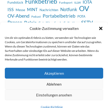
Funkbetrieb
IOTA
Fundstück
Funksport
ILLW
OV
Notfunk
ISS
MINT
Messe
Nachrichten
OV-Abend
Portabelbetrieb
POTA
Podcast
SSTV
Presse
Relais
Satellitenfunk
Selbstbau
Veranstaltung
Cookie-Zustimmung verwalten
Unterhaltung
Technik
Vortrag
WWFF
Weltmeisterschaft
Um dir ein optimales Erlebnis zu bieten, verwenden wir Technologien wie
Cookies, um Geräteinformationen zu speichern und/oder darauf zuzugreifen.
Wenn du diesen Technologien zustimmst, können wir Daten wie das
Surfverhalten oder eindeutige IDs auf dieser Website verarbeiten. Wenn du
deine Zustimmung nicht erteilst oder zurückziehst, können bestimmte
Merkmale und Funktionen beeinträchtigt werden.
Impressum / Datenschutzerklärung
Akzeptieren
Ablehnen
Einstellungen ansehen
© 2026
DARC ORTSVERBAND E39
—
HOCH ↑
Cookie-Richtlinie