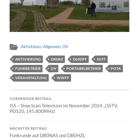
Aktivitäten
,
Allgemein
,
OV
AKTIVIERUNG
DK0RZ
DL0DFF
DLFF
FUNKBETRIEB
OV
PORTABELBETRIEB
POTA
VERANSTALTUNG
WWFF
VORHERIGER BEITRAG
ISS – Slow Scan Television im November 2024 „(SSTV,
PD120, 145.800MHz)
NÄCHSTER BEITRAG
Funkrunde auf DB0NAS und DB0HZL