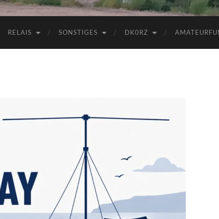
RELAIS
SONSTIGES
DK0RZ
AMATEURFU