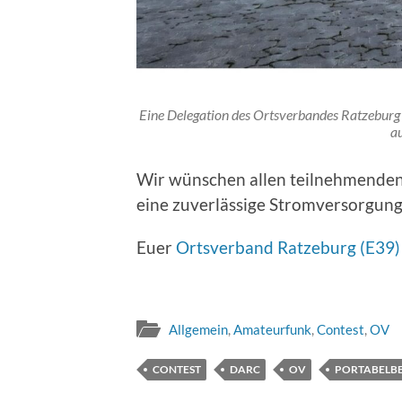
Eine Delegation des Ortsverbandes Ratzeburg (
a
Wir wünschen allen teilnehmenden 
eine zuverlässige Stromversorgun
Euer
Ortsverband Ratzeburg (E39)
Allgemein
,
Amateurfunk
,
Contest
,
OV
CONTEST
DARC
OV
PORTABELBE