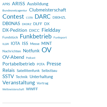
ARISS
Ausbildung
APRS
Clubmeisterschaft
Bundesnetzagentur
Contest
DARC
DB0HZL
COTA
DB0NAS
DX
DLFF
DK0RZ
Fieldday
DX-Pedition
DXCC
Funkbetrieb
Fundstück
Funksport
ISS
IOTA
MINT
Messe
ILLW
OV
Notfunk
Nachrichten
OV-Abend
Podcast
Presse
Portabelbetrieb
POTA
Relais
Satellitenfunk
Selbstbau
SSTV
Unterhaltung
Technik
Veranstaltung
Vortrag
WWFF
Weltmeisterschaft