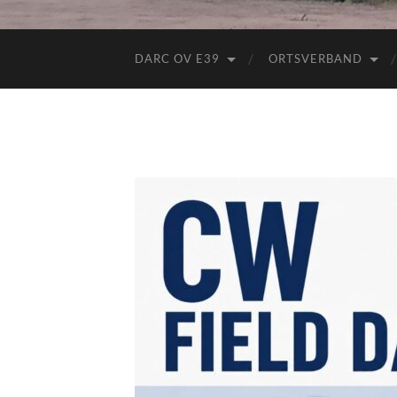
DARC OV E39
ORTSVERBAND