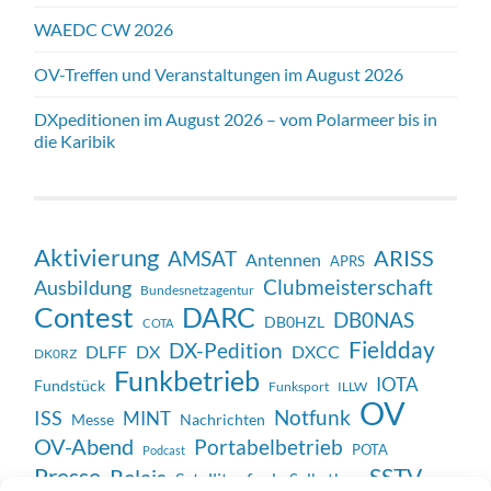
WAEDC CW 2026
OV-Treffen und Veranstaltungen im August 2026
DXpeditionen im August 2026 – vom Polarmeer bis in
die Karibik
Aktivierung
ARISS
AMSAT
Antennen
APRS
Clubmeisterschaft
Ausbildung
Bundesnetzagentur
Contest
DARC
DB0NAS
DB0HZL
COTA
Fieldday
DX-Pedition
DX
DXCC
DLFF
DK0RZ
Funkbetrieb
IOTA
Fundstück
Funksport
ILLW
OV
Notfunk
ISS
MINT
Messe
Nachrichten
OV-Abend
Portabelbetrieb
POTA
Podcast
SSTV
Presse
Relais
Satellitenfunk
Selbstbau