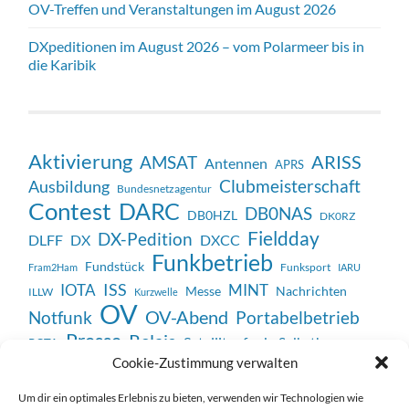
OV-Treffen und Veranstaltungen im August 2026
DXpeditionen im August 2026 – vom Polarmeer bis in
die Karibik
Aktivierung
ARISS
AMSAT
Antennen
APRS
Clubmeisterschaft
Ausbildung
Bundesnetzagentur
Contest
DARC
DB0NAS
DB0HZL
DK0RZ
Fieldday
DX-Pedition
DX
DXCC
DLFF
Funkbetrieb
Fundstück
Fram2Ham
Funksport
IARU
ISS
IOTA
MINT
Messe
Nachrichten
ILLW
Kurzwelle
OV
OV-Abend
Notfunk
Portabelbetrieb
Presse
Relais
Satellitenfunk
Selbstbau
POTA
Veranstaltung
SSTV
Cookie-Zustimmung verwalten
Unterhaltung
Technik
WWFF
Vortrag
Um dir ein optimales Erlebnis zu bieten, verwenden wir Technologien wie