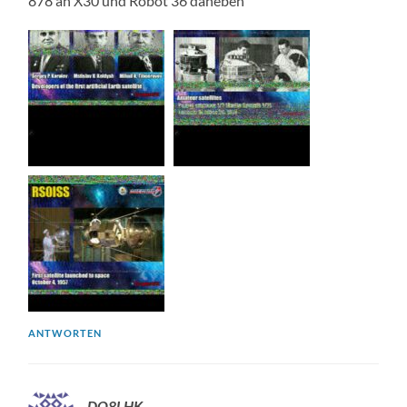
878 an X30 und Robot 36 daneben
ANTWORTEN
DO8LHK