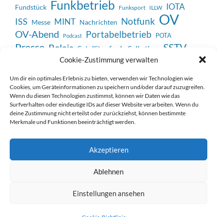
Funkbetrieb
IOTA
Fundstück
Funksport
ILLW
OV
Notfunk
ISS
MINT
Messe
Nachrichten
OV-Abend
Portabelbetrieb
POTA
Podcast
SSTV
Presse
Relais
Satellitenfunk
Selbstbau
Veranstaltung
Cookie-Zustimmung verwalten
Unterhaltung
Technik
Vortrag
WWFF
Weltmeisterschaft
Um dir ein optimales Erlebnis zu bieten, verwenden wir Technologien wie
Cookies, um Geräteinformationen zu speichern und/oder darauf zuzugreifen.
Wenn du diesen Technologien zustimmst, können wir Daten wie das
Surfverhalten oder eindeutige IDs auf dieser Website verarbeiten. Wenn du
deine Zustimmung nicht erteilst oder zurückziehst, können bestimmte
Merkmale und Funktionen beeinträchtigt werden.
Impressum / Datenschutzerklärung
Akzeptieren
Ablehnen
Einstellungen ansehen
© 2026
DARC ORTSVERBAND E39
—
HOCH ↑