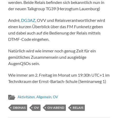
werden. Beide Relais befinden sich bekanntlich nun in
der neuen Talkgroup TG39 (Herzogtum Lauenburg)
André,
DG3AZ
, OVV und Relaisverantwortlicher wird
einen kurzen Überblick über das FM Funknetz geben
und dabei auch auf die Bedienung der Relais mittels
DTMF-Code eingehen.
Natürlich wird wie immer noch genug Zeit für ein
gemütliches Zusammensein und ausgiebige
AugenQSOs sein.
Wie immer am 2. Freitag im Monat um 19:30h UTC+1 im
Technikraum der Ernst-Barlach-Schule (Seminarweg 1)
Aktivitäten
,
Allgemein
,
OV
DB0NAS
OV
OV-ABEND
RELAIS