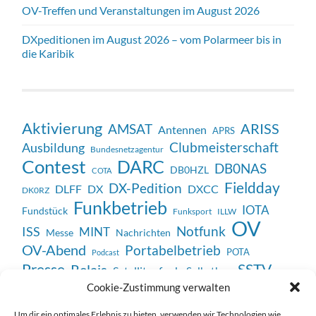
OV-Treffen und Veranstaltungen im August 2026
DXpeditionen im August 2026 – vom Polarmeer bis in
die Karibik
Aktivierung
ARISS
AMSAT
Antennen
APRS
Clubmeisterschaft
Ausbildung
Bundesnetzagentur
Contest
DARC
DB0NAS
DB0HZL
COTA
Fieldday
DX-Pedition
DX
DXCC
DLFF
DK0RZ
Funkbetrieb
IOTA
Fundstück
Funksport
ILLW
OV
Notfunk
ISS
MINT
Messe
Nachrichten
OV-Abend
Portabelbetrieb
POTA
Podcast
SSTV
Presse
Relais
Satellitenfunk
Selbstbau
Veranstaltung
Cookie-Zustimmung verwalten
Unterhaltung
Technik
Vortrag
WWFF
Weltmeisterschaft
Um dir ein optimales Erlebnis zu bieten, verwenden wir Technologien wie