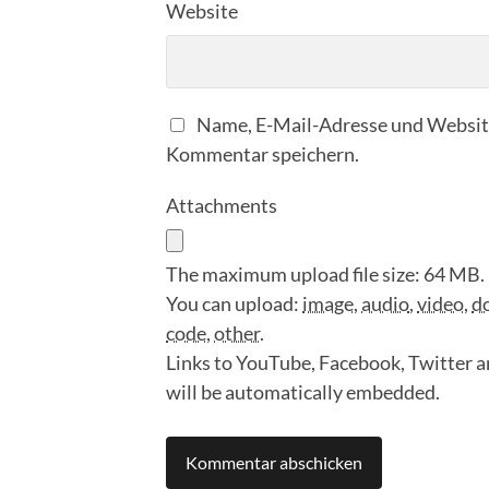
Website
Name, E-Mail-Adresse und Website
Kommentar speichern.
Attachments
The maximum upload file size: 64 MB.
You can upload:
image
,
audio
,
video
,
d
code
,
other
.
Links to YouTube, Facebook, Twitter a
will be automatically embedded.