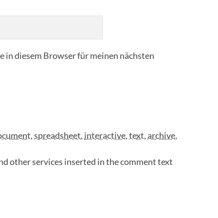
 in diesem Browser für meinen nächsten
ocument
,
spreadsheet
,
interactive
,
text
,
archive
,
nd other services inserted in the comment text