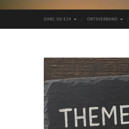
DARC OV E39
ORTSVERBAND