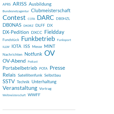
ARISS
Ausbildung
APRS
Clubmeisterschaft
Bundesnetzagentur
Contest
DARC
DB0HZL
COTA
DB0NAS
DX
DLFF
DK0RZ
Fieldday
DX-Pedition
DXCC
Funkbetrieb
Fundstück
Funksport
ISS
IOTA
MINT
Messe
ILLW
OV
Notfunk
Nachrichten
OV-Abend
Podcast
Presse
Portabelbetrieb
POTA
Relais
Satellitenfunk
Selbstbau
SSTV
Unterhaltung
Technik
Veranstaltung
Vortrag
WWFF
Weltmeisterschaft