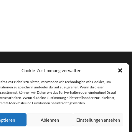
Cookie-Zustimmung verwalten
ptimales Erlebnis zu bieten, verwenden wir Technologien wie Cookies, um
ationen zu speichern und/oder darauf zuzugreifen. Wenn du diesen
 zustimmst, können wir Daten wie das Surfverhalten oder eindeutige IDs auf
te verarbeiten. Wenn du deine Zustimmung nicht erteilst oder zurückziehst,
immte Merkmale und Funktionen beeinträchtigt werden.
ptieren
Ablehnen
Einstellungen ansehen
THEME VON
ANDERS NORÉN
—
HOCH ↑