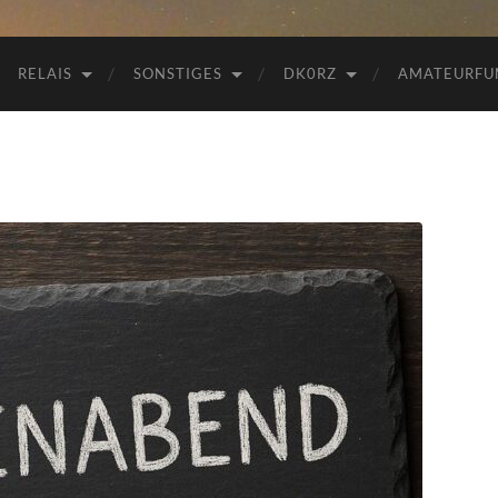
RELAIS
SONSTIGES
DK0RZ
AMATEURFU