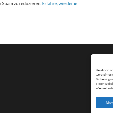
 Spam zu reduzieren.
Erfahre, wie deine
Um dir ein o
Geräteinform
Technologien
dieser Websi
können best
Akze