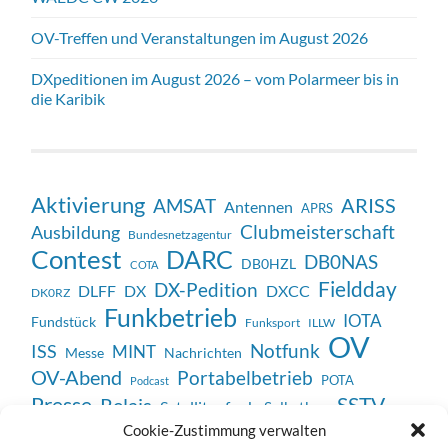
OV-Treffen und Veranstaltungen im August 2026
DXpeditionen im August 2026 – vom Polarmeer bis in
die Karibik
Aktivierung
ARISS
AMSAT
Antennen
APRS
Clubmeisterschaft
Ausbildung
Bundesnetzagentur
Contest
DARC
DB0NAS
DB0HZL
COTA
Fieldday
DX-Pedition
DX
DXCC
DLFF
DK0RZ
Funkbetrieb
IOTA
Fundstück
Funksport
ILLW
OV
Notfunk
ISS
MINT
Messe
Nachrichten
OV-Abend
Portabelbetrieb
POTA
Podcast
SSTV
Presse
Relais
Satellitenfunk
Selbstbau
Veranstaltung
Cookie-Zustimmung verwalten
Unterhaltung
Technik
Vortrag