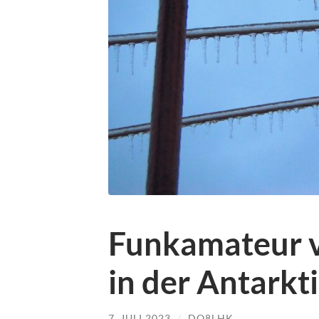
Funkamateur v
in der Antarkt
7. JULI 2023
/
DO8LHK