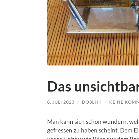
Das unsichtba
8. JULI 2023
/
DO8LHK
/
KEINE KOM
Man kann sich schon wundern, we
gefressen zu haben scheint. Dem E
unser Hobby wie Pilze aus dem Bod