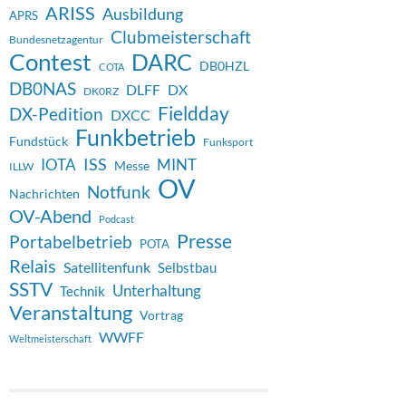
ARISS
Ausbildung
APRS
Clubmeisterschaft
Bundesnetzagentur
Contest
DARC
DB0HZL
COTA
DB0NAS
DX
DLFF
DK0RZ
Fieldday
DX-Pedition
DXCC
Funkbetrieb
Fundstück
Funksport
ISS
IOTA
MINT
Messe
ILLW
OV
Notfunk
Nachrichten
OV-Abend
Podcast
Presse
Portabelbetrieb
POTA
Relais
Satellitenfunk
Selbstbau
SSTV
Unterhaltung
Technik
Veranstaltung
Vortrag
WWFF
Weltmeisterschaft