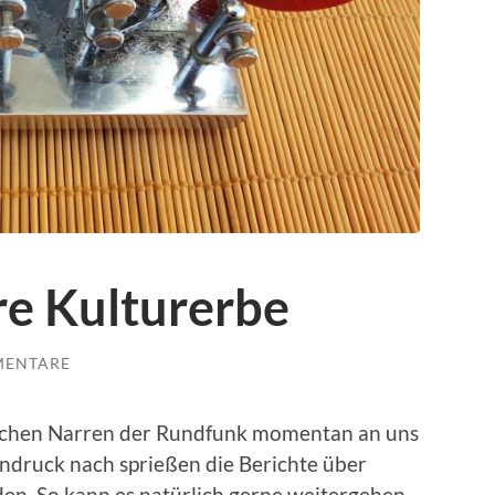
re Kulturerbe
MENTARE
lchen Narren der Rundfunk momentan an uns
indruck nach sprießen die Berichte über
en. So kann es natürlich gerne weitergehen.