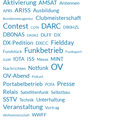
Aktivierung
AMSAT
Antennen
ARISS
Ausbildung
APRS
Clubmeisterschaft
Bundesnetzagentur
Contest
DARC
DB0HZL
COTA
DB0NAS
DX
DLFF
DK0RZ
Fieldday
DX-Pedition
DXCC
Funkbetrieb
Fundstück
Funksport
ISS
IOTA
MINT
Messe
ILLW
OV
Notfunk
Nachrichten
OV-Abend
Podcast
Presse
Portabelbetrieb
POTA
Relais
Satellitenfunk
Selbstbau
SSTV
Unterhaltung
Technik
Veranstaltung
Vortrag
WWFF
Weltmeisterschaft