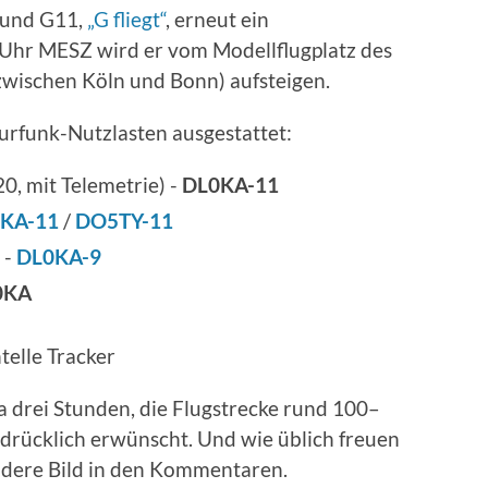
 und G11,
„G fliegt“
, erneut ein
 Uhr MESZ wird er vom Modellflugplatz des
wischen Köln und Bonn) aufsteigen.
urfunk-Nutzlasten ausgestattet:
, mit Telemetrie) -
DL0KA-11
KA-11
/
DO5TY-11
 -
DL0KA-9
0KA
elle Tracker
a drei Stunden, die Flugstrecke rund 100–
drücklich erwünscht. Und wie üblich freuen
ndere Bild in den Kommentaren.