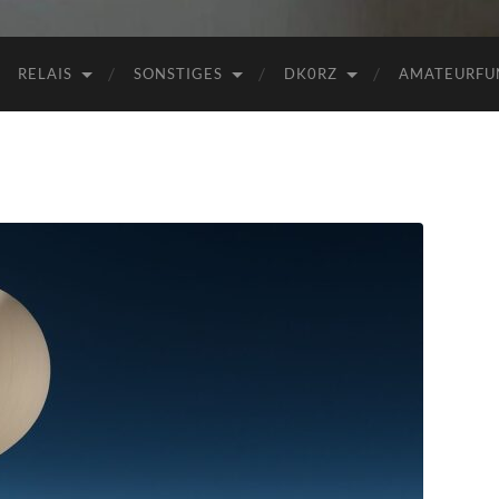
RELAIS
SONSTIGES
DK0RZ
AMATEURFU