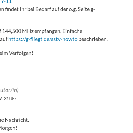
TY-11
findet Ihr bei Bedarf auf der o.g. Seite g-
uf 144,500 MHz empfangen. Einfache
 auf
https://g-fliegt.de/sstv-howto
beschrieben.
eim Verfolgen!
utor/in)
6:22 Uhr
ne Nachricht.
 Morgen!