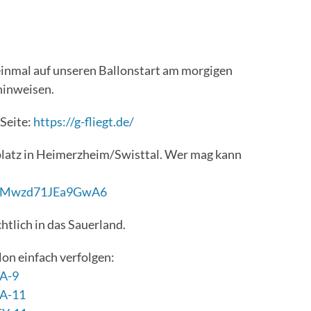
einmal auf unseren Ballonstart am morgigen
hinweisen.
 Seite:
https://g-fliegt.de/
gplatz in Heimerzheim/Swisttal. Wer mag kann
5kQMwzd71JEa9GwA6
htlich in das Sauerland.
lon einfach verfolgen:
KA-9
KA-11