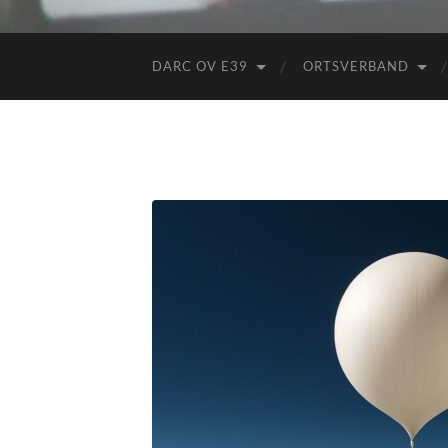
DARC OV E39
ORTSVERBAND