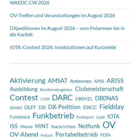
WAEDC CW 2026
OV-Treffen und Veranstaltungen im August 2026
DXpeditionen im August 2026 – vom Polarmeer bis in
die Karibik
IOTA-Contest 2026: Inselstationen auf Kurzwelle
Aktivierung
ARISS
AMSAT
Antennen
APRS
Clubmeisterschaft
Ausbildung
Bundesnetzagentur
Contest
DARC
DB0NAS
DB0HZL
COTA
Fieldday
DX-Pedition
DX
DXCC
DLFF
DK0RZ
Funkbetrieb
IOTA
Fundstück
Funksport
ILLW
OV
Notfunk
ISS
MINT
Messe
Nachrichten
OV-Abend
Portabelbetrieb
POTA
Podcast