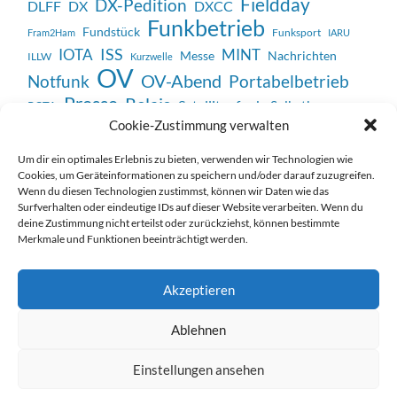
Fieldday
DX-Pedition
DX
DXCC
DLFF
Funkbetrieb
Fundstück
Fram2Ham
Funksport
IARU
ISS
IOTA
MINT
Messe
Nachrichten
ILLW
Kurzwelle
OV
OV-Abend
Notfunk
Portabelbetrieb
Presse
Relais
Satellitenfunk
Selbstbau
POTA
Veranstaltung
SSTV
Cookie-Zustimmung verwalten
Unterhaltung
Technik
WWFF
Vortrag
Um dir ein optimales Erlebnis zu bieten, verwenden wir Technologien wie
Cookies, um Geräteinformationen zu speichern und/oder darauf zuzugreifen.
Wenn du diesen Technologien zustimmst, können wir Daten wie das
Surfverhalten oder eindeutige IDs auf dieser Website verarbeiten. Wenn du
deine Zustimmung nicht erteilst oder zurückziehst, können bestimmte
Merkmale und Funktionen beeinträchtigt werden.
Impressum / Datenschutzerklärung
Akzeptieren
Ablehnen
Einstellungen ansehen