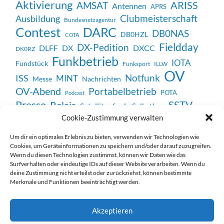
Aktivierung
ARISS
AMSAT
Antennen
APRS
Clubmeisterschaft
Ausbildung
Bundesnetzagentur
Contest
DARC
DB0NAS
DB0HZL
COTA
Fieldday
DX-Pedition
DX
DXCC
DLFF
DK0RZ
Funkbetrieb
IOTA
Fundstück
Funksport
ILLW
OV
Notfunk
ISS
MINT
Messe
Nachrichten
OV-Abend
Portabelbetrieb
POTA
Podcast
SSTV
Presse
Relais
Satellitenfunk
Selbstbau
Veranstaltung
Cookie-Zustimmung verwalten
Unterhaltung
Technik
Vortrag
WWFF
Weltmeisterschaft
Um dir ein optimales Erlebnis zu bieten, verwenden wir Technologien wie
Cookies, um Geräteinformationen zu speichern und/oder darauf zuzugreifen.
Wenn du diesen Technologien zustimmst, können wir Daten wie das
Surfverhalten oder eindeutige IDs auf dieser Website verarbeiten. Wenn du
deine Zustimmung nicht erteilst oder zurückziehst, können bestimmte
Merkmale und Funktionen beeinträchtigt werden.
Impressum / Datenschutzerklärung
Akzeptieren