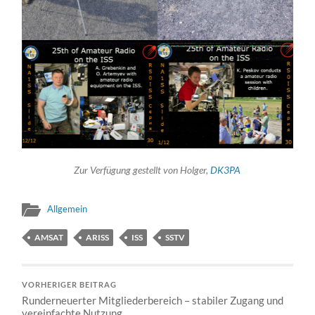
Zur Verfügung gestellt von Holger,
DK3PA
Allgemein
AMSAT
ARISS
ISS
SSTV
VORHERIGER BEITRAG
Runderneuerter Mitgliederbereich – stabiler Zugang und
vereinfachte Nutzung