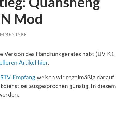
stieg: Quansheng
WN Mod
OMMENTARE
ere Version des Handfunkgerätes habt (UV K1
elleren Artikel hier
.
 SSTV-Empfang
weisen wir regelmäßig darauf
nkdienst sei ausgesprochen günstig. In diesem
 werden.