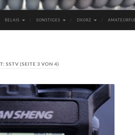
RELAIS
SONSTIGES
DK0RZ
AMATEURFU
T:
SSTV
(SEITE 3 VON 4)