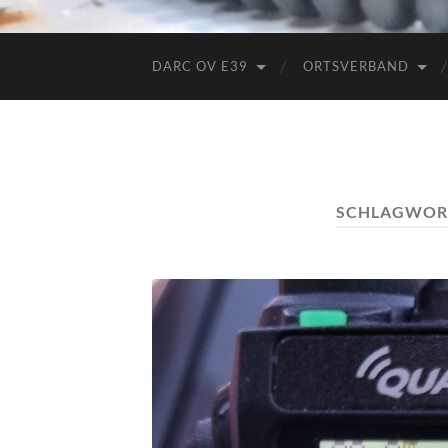
DARC OV E39
ORTSVERBAND
SCHLAGWOR