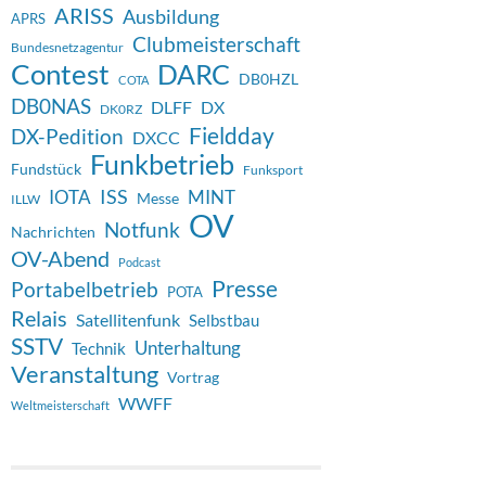
ARISS
Ausbildung
APRS
Clubmeisterschaft
Bundesnetzagentur
Contest
DARC
DB0HZL
COTA
DB0NAS
DX
DLFF
DK0RZ
Fieldday
DX-Pedition
DXCC
Funkbetrieb
Fundstück
Funksport
ISS
IOTA
MINT
Messe
ILLW
OV
Notfunk
Nachrichten
OV-Abend
Podcast
Presse
Portabelbetrieb
POTA
Relais
Satellitenfunk
Selbstbau
SSTV
Unterhaltung
Technik
Veranstaltung
Vortrag
WWFF
Weltmeisterschaft